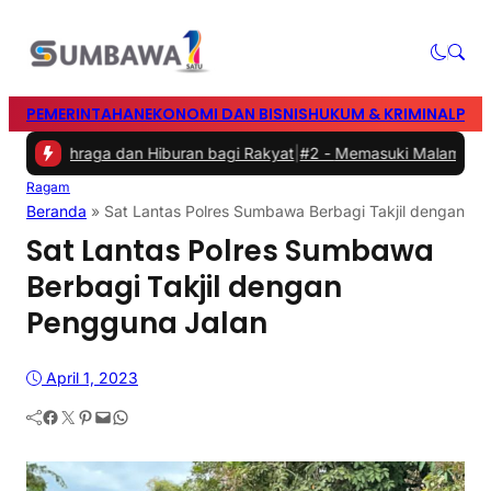
PEMERINTAHAN
EKONOMI DAN BISNIS
HUKUM & KRIMINAL
PEN
 Olahraga dan Hiburan bagi Rakyat
|
#2 -
Memasuki Malam Kedua yan
Ragam
Beranda
»
Sat Lantas Polres Sumbawa Berbagi Takjil dengan P
Sat Lantas Polres Sumbawa
Berbagi Takjil dengan
Pengguna Jalan
April 1, 2023
Facebook
Twitter
Pinterest
Mail
WhatsApp