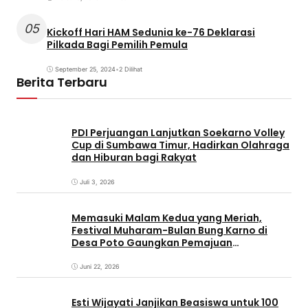
05
Kickoff Hari HAM Sedunia ke-76 Deklarasi
Pilkada Bagi Pemilih Pemula
September 25, 2024
•
2 Dilihat
Berita Terbaru
PDI Perjuangan Lanjutkan Soekarno Volley
Cup di Sumbawa Timur, Hadirkan Olahraga
dan Hiburan bagi Rakyat
Juli 3, 2026
Memasuki Malam Kedua yang Meriah,
Festival Muharam-Bulan Bung Karno di
Desa Poto Gaungkan Pemajuan
Kebudayaan Sumbawa
Juni 22, 2026
Esti Wijayati Janjikan Beasiswa untuk 100