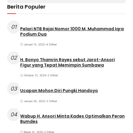
Berita Populer
01
Pelari NTB Rajai Nomor 1000 M, Muhammad Iqra
Podium Dua
Januari 13, 2023
•
4 Dilihat
02
H. Bonyo Thamrin Rayes sebut Jarot-Ansori
Figur yang Tepat Memimpin Sumbawa
Oktober 13, 2024
•
3 Dilihat
03
Ucapan Mohon Diri Pungki Handoyo
Januari 20, 2023
•
3 Dilihat
04
Wabup H. Ansori Minta Kades Optimalkan Peran
Bumdes
Maret 10, 2025
•
2 Dilihat