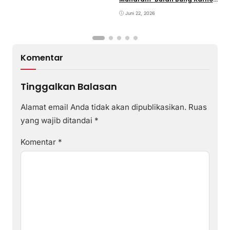
di Desa Poto Gaungkan
Pemajuan Kebudayaan
Juni 22, 2026
Sumbawa
Komentar
Tinggalkan Balasan
Alamat email Anda tidak akan dipublikasikan.
Ruas
yang wajib ditandai
*
Komentar
*