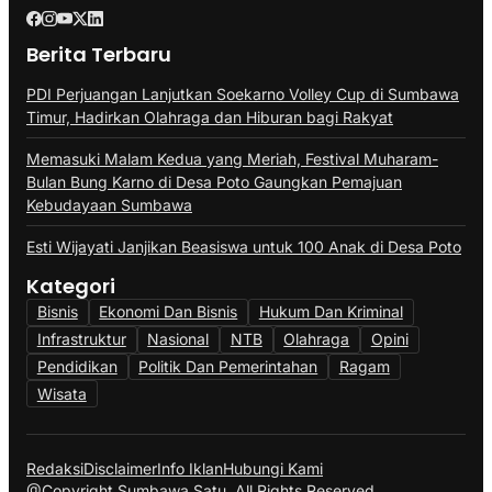
Berita Terbaru
PDI Perjuangan Lanjutkan Soekarno Volley Cup di Sumbawa
Timur, Hadirkan Olahraga dan Hiburan bagi Rakyat
Memasuki Malam Kedua yang Meriah, Festival Muharam-
Bulan Bung Karno di Desa Poto Gaungkan Pemajuan
Kebudayaan Sumbawa
Esti Wijayati Janjikan Beasiswa untuk 100 Anak di Desa Poto
Kategori
Bisnis
Ekonomi Dan Bisnis
Hukum Dan Kriminal
Infrastruktur
Nasional
NTB
Olahraga
Opini
Pendidikan
Politik Dan Pemerintahan
Ragam
Wisata
Redaksi
Disclaimer
Info Iklan
Hubungi Kami
@Copyright Sumbawa Satu. All Rights Reserved